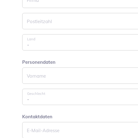
Firma
Postleitzahl
Pflichtfeld
Land
Personendaten
Pflichtfeld
Vorname
Geschlecht
Kontaktdaten
Pflichtfeld
E-Mail-Adresse