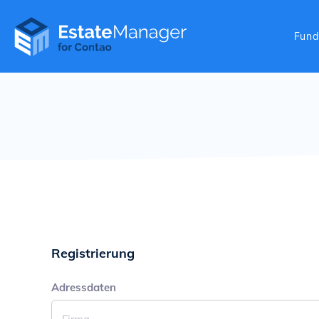
Naviga
Fund
Features
Komponente
Verwaltung
Schnittstelle
Registrierung
Adressdaten
Pflichtfeld